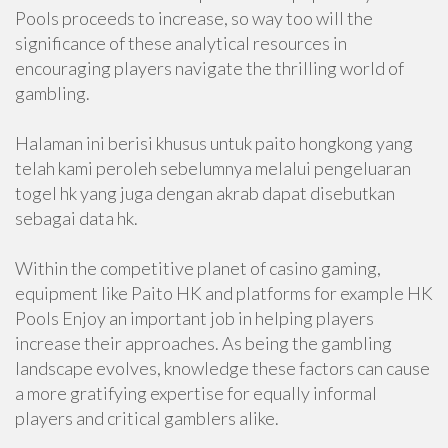
Pools proceeds to increase, so way too will the
significance of these analytical resources in
encouraging players navigate the thrilling world of
gambling.
Halaman ini berisi khusus untuk paito hongkong yang
telah kami peroleh sebelumnya melalui pengeluaran
togel hk yang juga dengan akrab dapat disebutkan
sebagai data hk.
Within the competitive planet of casino gaming,
equipment like Paito HK and platforms for example HK
Pools Enjoy an important job in helping players
increase their approaches. As being the gambling
landscape evolves, knowledge these factors can cause
a more gratifying expertise for equally informal
players and critical gamblers alike.