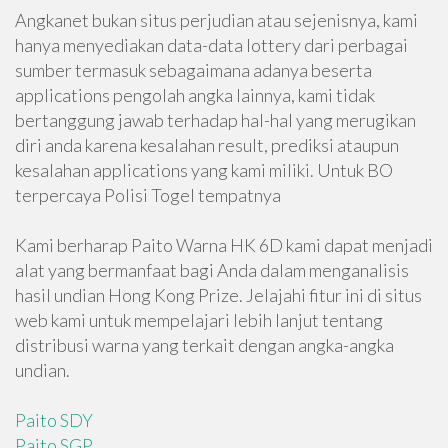
Angkanet bukan situs perjudian atau sejenisnya, kami
hanya menyediakan data-data lottery dari perbagai
sumber termasuk sebagaimana adanya beserta
applications pengolah angka lainnya, kami tidak
bertanggung jawab terhadap hal-hal yang merugikan
diri anda karena kesalahan result, prediksi ataupun
kesalahan applications yang kami miliki. Untuk BO
terpercaya Polisi Togel tempatnya
Kami berharap Paito Warna HK 6D kami dapat menjadi
alat yang bermanfaat bagi Anda dalam menganalisis
hasil undian Hong Kong Prize. Jelajahi fitur ini di situs
web kami untuk mempelajari lebih lanjut tentang
distribusi warna yang terkait dengan angka-angka
undian.
Paito SDY
Paito SGP