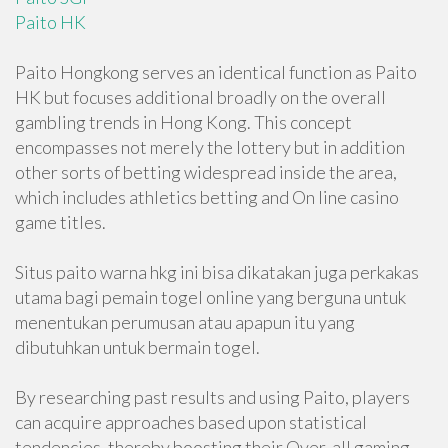
Paito HK
Paito Hongkong serves an identical function as Paito
HK but focuses additional broadly on the overall
gambling trends in Hong Kong. This concept
encompasses not merely the lottery but in addition
other sorts of betting widespread inside the area,
which includes athletics betting and On line casino
game titles.
Situs paito warna hkg ini bisa dikatakan juga perkakas
utama bagi pemain togel online yang berguna untuk
menentukan perumusan atau apapun itu yang
dibutuhkan untuk bermain togel.
By researching past results and using Paito, players
can acquire approaches based upon statistical
tendencies, thereby boosting their Over-all gaming