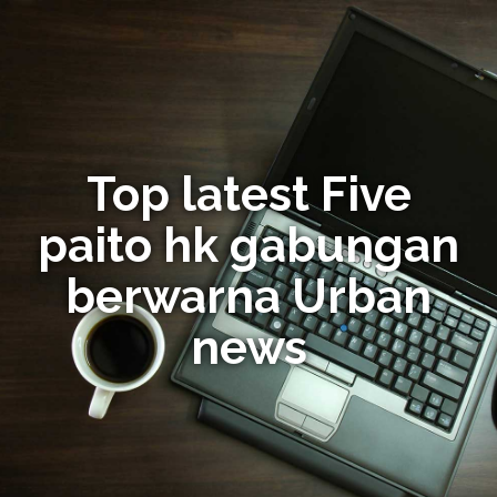
Top latest Five
paito hk gabungan
berwarna Urban
news